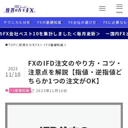
menu
テクニカル分析
FXの基礎知識
FX会社の選び方
FXに必要なも
ベスト10を集計しました＜毎月更新＞ ー国内FXと海外FX
TOP＜投資のカモFX＞
FX基礎知識
FXのIFD注文のやり方・コツ・
2023
注意点を解説【指値・逆指値ど
11/10
ちらか1つの注文がOK】
FX基礎知識
2023年11月10日