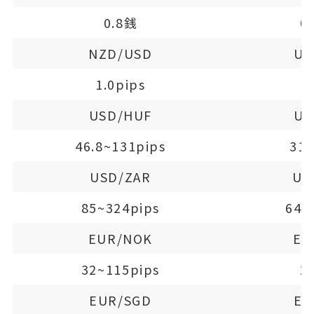
0.8銭
0
NZD/USD
US
1.0pips
1
USD/HUF
US
46.8~131pips
31~
USD/ZAR
US
85~324pips
64~
EUR/NOK
EU
32~115pips
2
EUR/SGD
EU