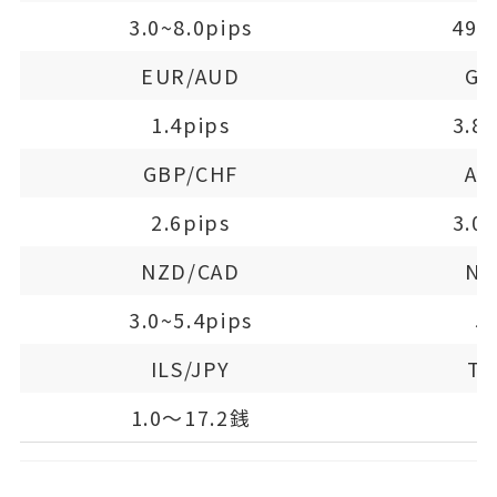
3.0~8.0pips
49~
EUR/AUD
GB
1.4pips
3.8
GBP/CHF
AU
2.6pips
3.0
NZD/CAD
NZ
3.0~5.4pips
5
ILS/JPY
TH
1.0～17.2銭