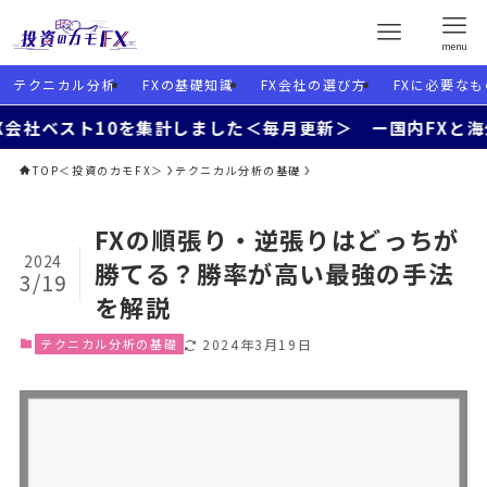
menu
テクニカル分析
FXの基礎知識
FX会社の選び方
FXに必要なも
ト10を集計しました＜毎月更新＞ ー国内FXと海外FXを使
TOP＜投資のカモFX＞
テクニカル分析の基礎
FXの順張り・逆張りはどっちが
2024
勝てる？勝率が高い最強の手法
3/19
を解説
テクニカル分析の基礎
2024年3月19日