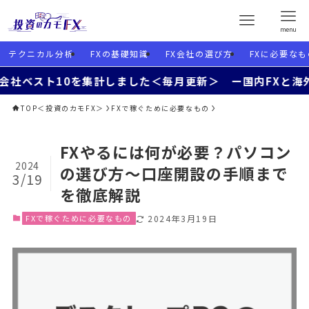
menu
テクニカル分析
FXの基礎知識
FX会社の選び方
FXに必要なも
10を集計しました＜毎月更新＞ ー国内FXと海外FXを使い
TOP＜投資のカモFX＞
FXで稼ぐために必要なもの
FXやるには何が必要？パソコン
2024
の選び方～口座開設の手順まで
3/19
を徹底解説
FXで稼ぐために必要なもの
2024年3月19日