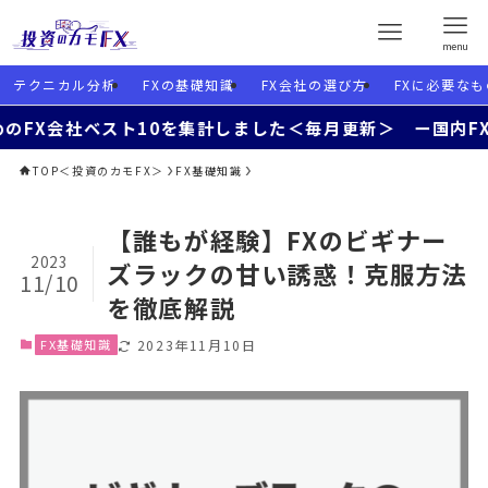
menu
テクニカル分析
FXの基礎知識
FX会社の選び方
FXに必要なも
会社ベスト10を集計しました＜毎月更新＞ ー国内FXと海外
TOP＜投資のカモFX＞
FX基礎知識
【誰もが経験】FXのビギナー
2023
ズラックの甘い誘惑！克服方法
11/10
を徹底解説
FX基礎知識
2023年11月10日