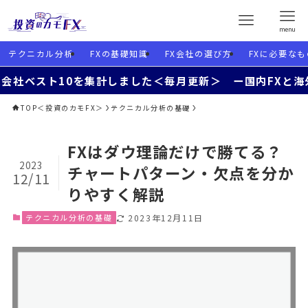
menu
テクニカル分析
FXの基礎知識
FX会社の選び方
FXに必要なも
ト10を集計しました＜毎月更新＞ ー国内FXと海外FXを使
TOP＜投資のカモFX＞
テクニカル分析の基礎
FXはダウ理論だけで勝てる？
2023
チャートパターン・欠点を分か
12/11
りやすく解説
テクニカル分析の基礎
2023年12月11日