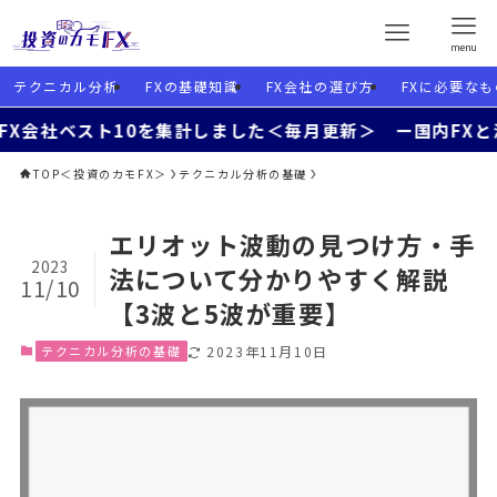
menu
テクニカル分析
FXの基礎知識
FX会社の選び方
FXに必要なも
スト10を集計しました＜毎月更新＞ ー国内FXと海外FXを
TOP＜投資のカモFX＞
テクニカル分析の基礎
エリオット波動の見つけ方・手
2023
法について分かりやすく解説
11/10
【3波と5波が重要】
テクニカル分析の基礎
2023年11月10日