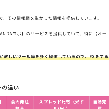
。
ので、その情報網を生かした情報を提供しています。
OANDAラボ】のサービスを提供していて、特に【オー
方が欲しいツール等を多く提供しているので、FXをする
ーの違い
引
最大発注
スプレッド比較（米ド
自動売
数量
ル/円 ）
買